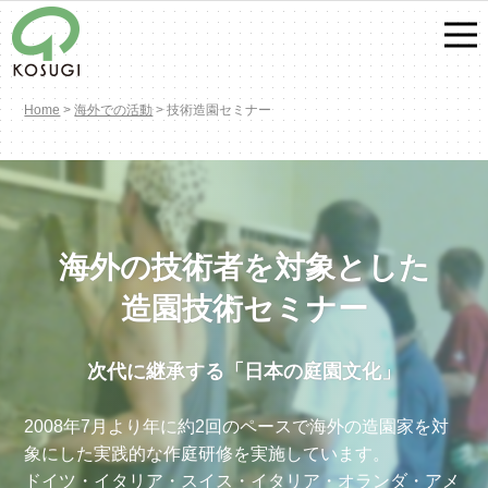
Home
>
海外での活動
>
技術造園セミナー
海外の技術者を対象とした
造園技術セミナー
次代に継承する「日本の庭園文化」
2008年7月より年に約2回のペースで海外の造園家を対
象にした実践的な作庭研修を実施しています。
ドイツ・イタリア・スイス・イタリア・オランダ・アメ