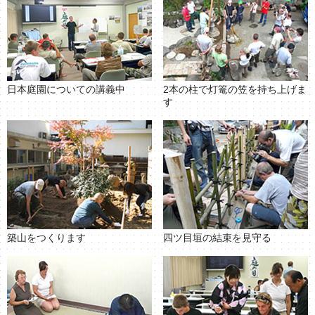
日本庭園についての講義中
2本の柱で灯篭の笠を持ち上げま
す
築山をつくります
四ツ目垣の結束を見守る