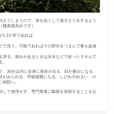
与えてしまうので、身を低くして後ずさりをするよう
（難易度高めです）
1.2か所であれば、
どで洗う。可能であればその部分をつまんで毒を血液
を塗る。痛みがあるときは氷水などで絞ったタオルで
る。
て、30分以内に全身に発疹が出る、顔が蒼白になる、
状がみられる、呼吸困難になる、しびれやめまい、け
に病院へ。
決して無理せず、専門業者に駆除を依頼することをお