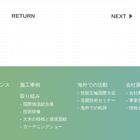
RETURN
NEXT
ンス
施工事例
海外での活動
会社
技能五輪国際大会
会社
取り組み
造園技術セミナー
事業
国際物流総合展
海外での軌跡
情報
技術研修
大木の移植と環境貢献
ガーデニングショー