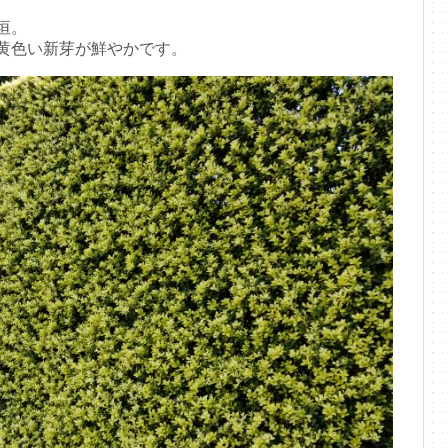
垣。
黄色い新芽が鮮やかです。