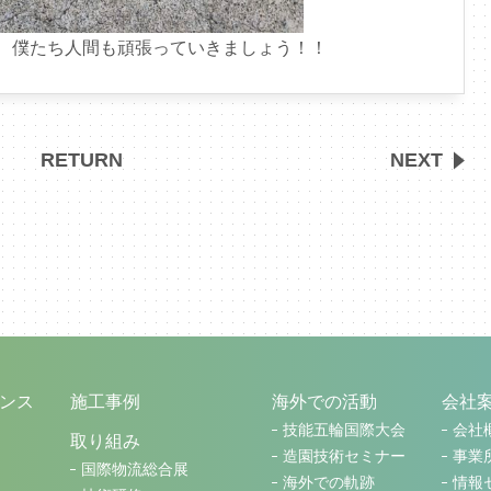
、僕たち人間も頑張っていきましょう！！
RETURN
NEXT
ンス
施工事例
海外での活動
会社
技能五輪国際大会
会社
取り組み
造園技術セミナー
事業
国際物流総合展
海外での軌跡
情報