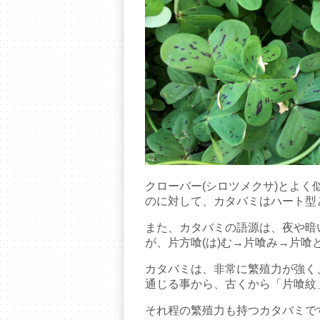
クローバー(シロツメクサ)とよ
のに対して、カタバミはハート型
また、カタバミの語源は、夜や暗
が、片方喰(は)む→片喰み→片
カタバミは、非常に繁殖力が強く、
通じる事から、古くから「片喰紋
それ程の繁殖力も持つカタバミで