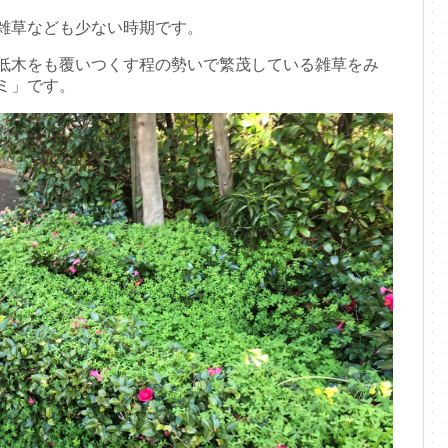
雑草なども少ない時期です。
低木をも覆いつくす程の勢いで繁茂している雑草をみ
ミ」です。